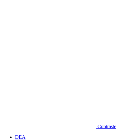
Diminuir fonte
Contraste
DEA