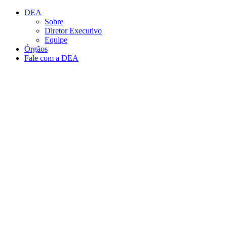
Conteúdo principal
Menu principal
Rodapé
DEA
Sobre
Diretor Executivo
Equipe
Órgãos
Fale com a DEA
Aumentar fonte
Diminuir fonte