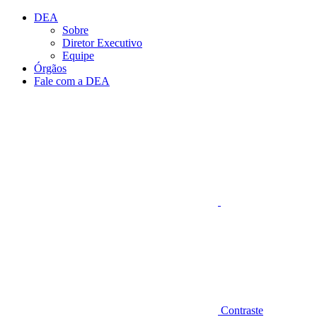
Conteúdo principal
Menu principal
Rodapé
DEA
Sobre
Diretor Executivo
Equipe
Órgãos
Fale com a DEA
Aumentar fonte
Contraste