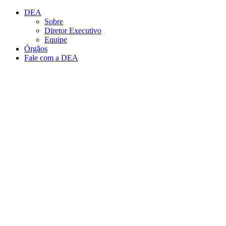
Conteúdo principal
Menu principal
Rodapé
DEA
Sobre
Diretor Executivo
Equipe
Órgãos
Fale com a DEA
Aumentar fonte
Diminuir fonte