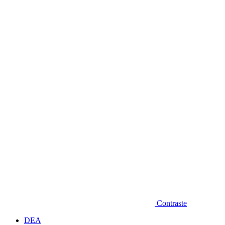
Diminuir fonte
Contraste
DEA