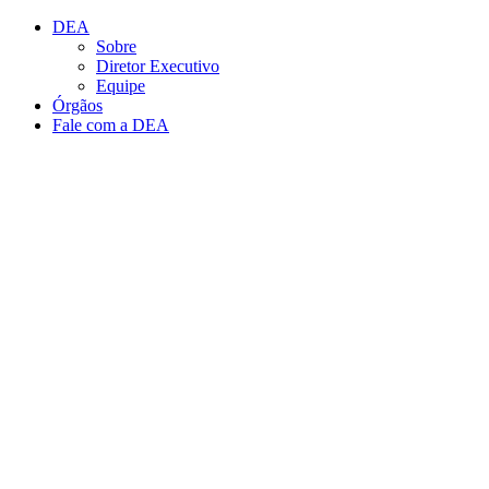
Conteúdo principal
Menu principal
Rodapé
DEA
Sobre
Diretor Executivo
Equipe
Órgãos
Fale com a DEA
Aumentar fonte
Diminuir fonte