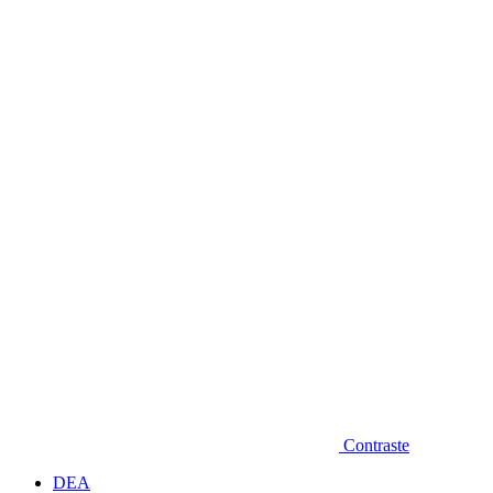
Diminuir fonte
Contraste
DEA