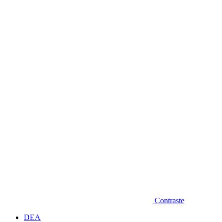
Diminuir fonte
Contraste
DEA