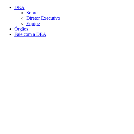
Conteúdo principal
Menu principal
Rodapé
DEA
Sobre
Diretor Executivo
Equipe
Órgãos
Fale com a DEA
Aumentar fonte
Diminuir fonte